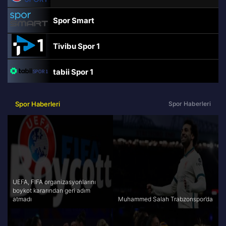
Spor Smart
Tivibu Spor 1
tabii Spor 1
TRT Spor
Spor Haberleri
Spor Haberleri
beIN Sports Haber
tabii Spor
A Spor
UEFA, FIFA organizasyonlarını
boykot kararından geri adım
atmadı
Muhammed Salah Trabzonspor’da
Tivibu Spor