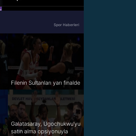
beIN Sports Haber
Spor Haberleri
tabii Spor
A Spor
Tivibu Spor
TV8,5
Filenin Sultanları yarı finalde
S Sport 2
Spor Smart 2
HT Spor
Galatasaray, Ugochukwu’yu
satın alma opsiyonuyla