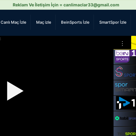
Reklam Ve İletişim İçin =
canlimaclar33@gmail.com
Canlı Maç İzle
Maç izle
BeinSports İzle
SmartSpor İzle
⋮
▶