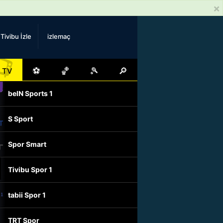
×
Tivibu İzle
izlemaç
📺
⚽
🏀
🎾
🔎
TV
beIN Sports 1
S Sport
Spor Smart
Tivibu Spor 1
tabii Spor 1
TRT Spor