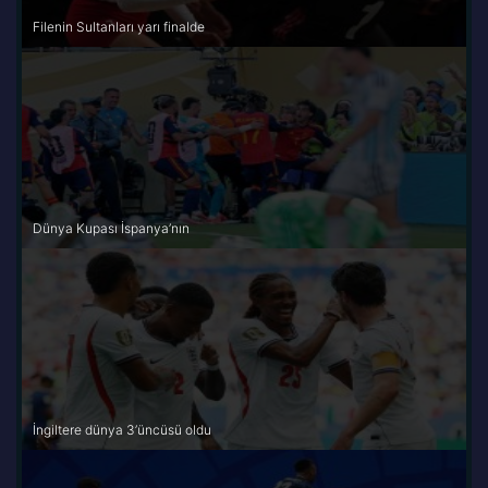
Filenin Sultanları yarı finalde
Dünya Kupası İspanya’nın
İngiltere dünya 3’üncüsü oldu