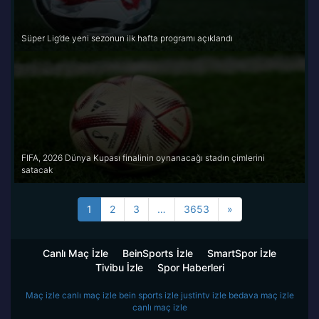
Süper Lig’de yeni sezonun ilk hafta programı açıklandı
FIFA, 2026 Dünya Kupası finalinin oynanacağı stadın çimlerini
satacak
Sonraki
1
2
3
…
3653
»
Sayfa
Canlı Maç İzle
BeinSports İzle
SmartSpor İzle
Tivibu İzle
Spor Haberleri
Maç izle
canlı maç izle
bein sports izle
justintv izle
bedava maç izle
canlı maç izle