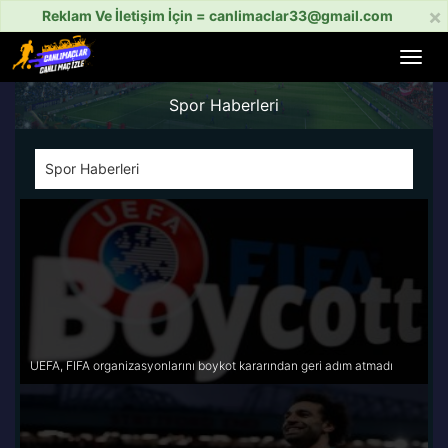
×
Reklam Ve İletişim İçin =
canlimaclar33@gmail.com
Menü
aç
veya
Spor Haberleri
kapat
Spor Haberleri
UEFA, FIFA organizasyonlarını boykot kararından geri adım atmadı