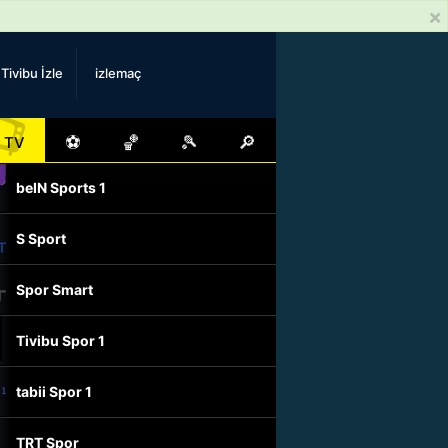
×
Tivibu İzle
izlemaç
📺
⚽
🏀
🎾
🔎
TV
beIN Sports 1
S Sport
Spor Smart
Tivibu Spor 1
tabii Spor 1
TRT Spor