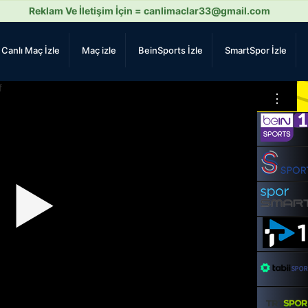
Reklam Ve İletişim İçin =
canlimaclar33@gmail.com
Canlı Maç İzle
Maç izle
BeinSports İzle
SmartSpor İzle
⋮
▶