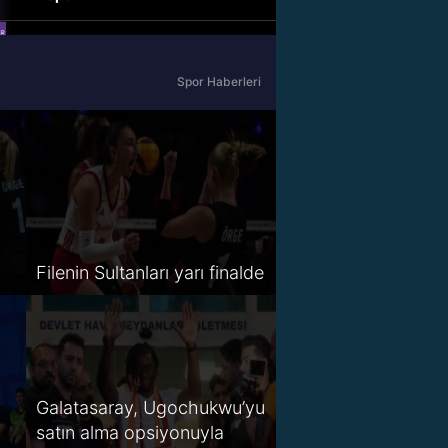
beIN Sports Haber
Spor Haberleri
tabii Spor
A Spor
Tivibu Spor
TV8,5
Filenin Sultanları yarı finalde
S Sport 2
Spor Smart 2
HT Spor
Galatasaray, Ugochukwu’yu
satın alma opsiyonuyla