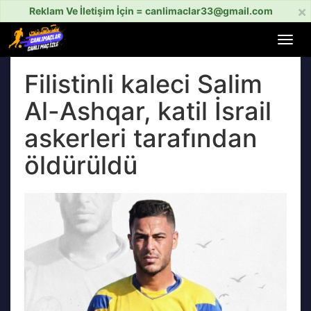
×
Reklam Ve İletişim İçin =
canlimaclar33@gmail.com
Menü
aç
veya
Filistinli kaleci Salim
kapat
Al-Ashqar, katil İsrail
askerleri tarafından
öldürüldü