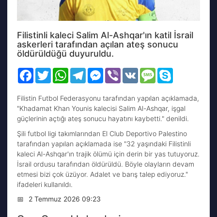
Filistinli kaleci Salim Al-Ashqar'ın katil İsrail
askerleri tarafından açılan ateş sonucu
öldürüldüğü duyuruldu.
Facebook
Twitter
WhatsApp
Telegram
Messenger
Viber
VK
Message
Skype
Filistin Futbol Federasyonu tarafından yapılan açıklamada,
"Khadamat Khan Younis kalecisi Salim Al-Ashqar, işgal
güçlerinin açtığı ateş sonucu hayatını kaybetti." denildi.
Şili futbol ligi takımlarından El Club Deportivo Palestino
tarafından yapılan açıklamada ise "32 yaşındaki Filistinli
kaleci Al-Ashqar'ın trajik ölümü için derin bir yas tutuyoruz.
İsrail ordusu tarafından öldürüldü. Böyle olayların devam
etmesi bizi çok üzüyor. Adalet ve barış talep ediyoruz."
ifadeleri kullanıldı.
📅
2 Temmuz 2026 09:23