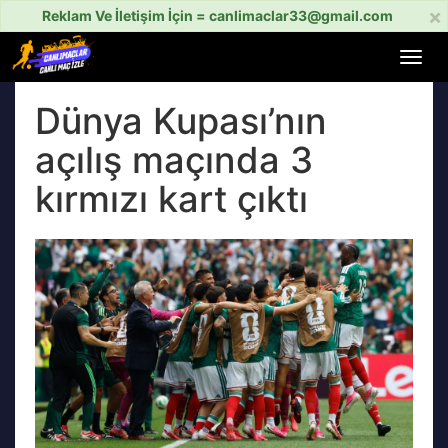
×
Reklam Ve İletişim İçin =
canlimaclar33@gmail.com
Menü
aç
veya
Dünya Kupası’nın
kapat
açılış maçında 3
kırmızı kart çıktı