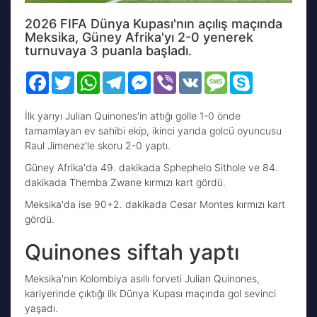
2026 FIFA Dünya Kupası'nın açılış maçında
Meksika, Güney Afrika'yı 2-0 yenerek
turnuvaya 3 puanla başladı.
Facebook
Twitter
WhatsApp
Telegram
Messenger
Viber
VK
Message
Skype
İlk yarıyı Julian Quinones'in attığı golle 1-0 önde
tamamlayan ev sahibi ekip, ikinci yarıda golcü oyuncusu
Raul Jimenez'le skoru 2-0 yaptı.
Güney Afrika'da 49. dakikada Sphephelo Sithole ve 84.
dakikada Themba Zwane kırmızı kart gördü.
Meksika'da ise 90+2. dakikada Cesar Montes kırmızı kart
gördü.
Quinones siftah yaptı
Meksika'nın Kolombiya asıllı forveti Julian Quinones,
kariyerinde çıktığı ilk Dünya Kupası maçında gol sevinci
yaşadı.