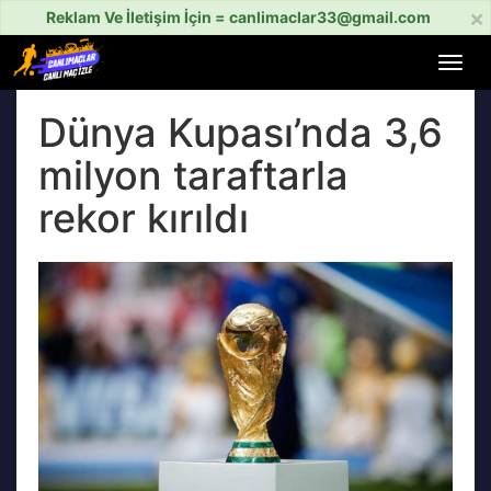
×
Reklam Ve İletişim İçin =
canlimaclar33@gmail.com
Menü
aç
veya
Dünya Kupası’nda 3,6
kapat
milyon taraftarla
rekor kırıldı