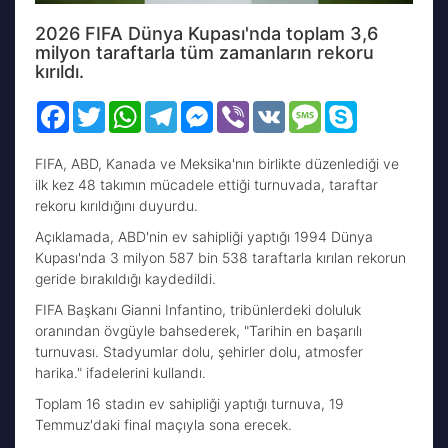
2026 FIFA Dünya Kupası'nda toplam 3,6
milyon taraftarla tüm zamanların rekoru
kırıldı.
Facebook
Twitter
WhatsApp
Telegram
Messenger
Viber
VK
Message
Skype
FIFA, ABD, Kanada ve Meksika'nın birlikte düzenlediği ve
ilk kez 48 takımın mücadele ettiği turnuvada, taraftar
rekoru kırıldığını duyurdu.
Açıklamada, ABD'nin ev sahipliği yaptığı 1994 Dünya
Kupası'nda 3 milyon 587 bin 538 taraftarla kırılan rekorun
geride bırakıldığı kaydedildi.
FIFA Başkanı Gianni Infantino, tribünlerdeki doluluk
oranından övgüyle bahsederek, "Tarihin en başarılı
turnuvası. Stadyumlar dolu, şehirler dolu, atmosfer
harika." ifadelerini kullandı.
Toplam 16 stadın ev sahipliği yaptığı turnuva, 19
Temmuz'daki final maçıyla sona erecek.