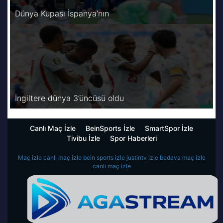
Dünya Kupası İspanya’nın
İngiltere dünya 3’üncüsü oldu
Canlı Maç İzle
BeinSports İzle
SmartSpor İzle
Tivibu İzle
Spor Haberleri
Maç izle
canlı maç izle
bein sports izle
justintv izle
bedava maç izle
canlı maç izle